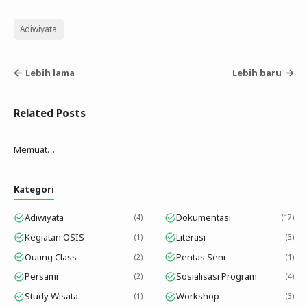
Adiwiyata
Lebih lama
Lebih baru
Related Posts
Memuat…
Kategori
Adiwiyata
Dokumentasi
4
17
Kegiatan OSIS
Literasi
1
3
Outing Class
Pentas Seni
2
1
Persami
Sosialisasi Program
2
4
Study Wisata
Workshop
1
3