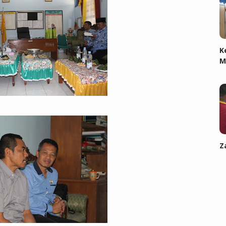
K
M
Z