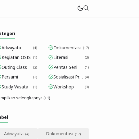
ategori
Adiwiyata
Dokumentasi
4
17
Kegiatan OSIS
Literasi
1
3
Outing Class
Pentas Seni
2
1
Persami
Sosialisasi Program
2
4
Study Wisata
Workshop
1
3
mpilkan selengkapnya (+1)
abel
Adiwiyata
Dokumentasi