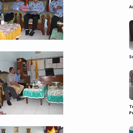
A
S
T
P